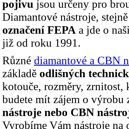
pojivu
jsou určeny pro brouš
Diamantové nástroje, stejn
označení FEPA
a jde o naš
již od roku 1991.
Různé
diamantové a CBN ná
základě
odlišných technic
kotouče, rozměry, zrnitost,
budete mít zájem o výrobu 
nástroje nebo CBN nástro
Vyrobíme Vám nástroje na o