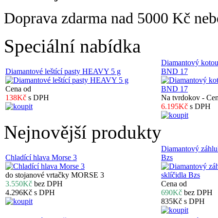
Doprava zdarma nad 5000 Kč ne
Speciální nabídka
Diamantový koto
Diamantové leštící pasty HEAVY 5 g
BND 17
Cena od
138Kč
s DPH
Na tvrdokov - Ce
6.195Kč
s DPH
Nejnovější produkty
Diamantový záhlub
Chladící hlava Morse 3
Bzs
do stojanové vrtačky MORSE 3
3.550Kč
bez DPH
Cena od
4.296Kč
s DPH
690Kč
bez DPH
835Kč
s DPH